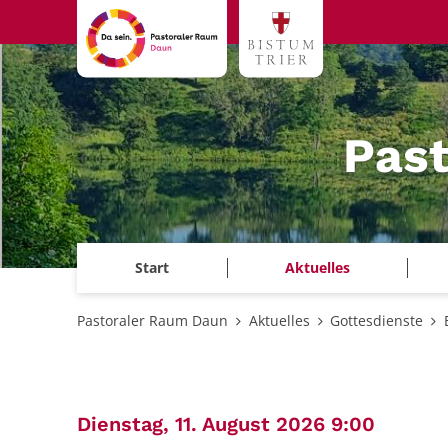
Zum Inhalt springen
Pas
Start
Aktuelles
Pastoraler Raum Daun
Aktuelles
Gottesdienste
:
Dienstag, 11. August 2026 9:00