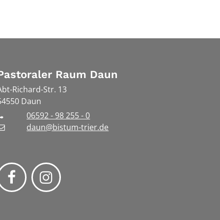
Pastoraler Raum Daun
Abt-Richard-Str. 13
54550
Daun
06592 - 98 255 - 0
daun@bistum-trier.de