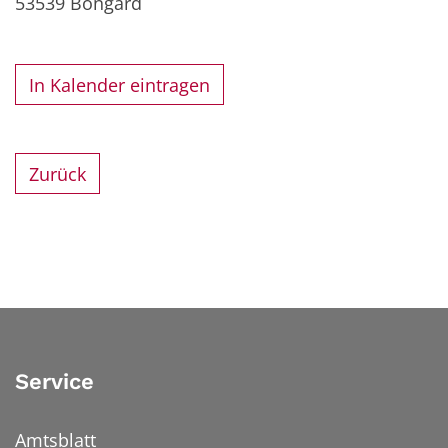
53539
Bongard
In Kalender eintragen
Zurück
Service
Amtsblatt