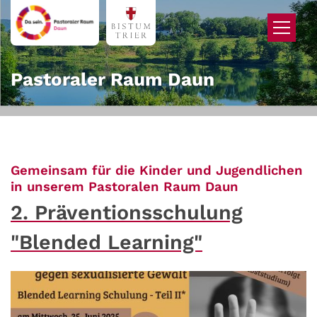
Zum Inhalt springen
Pastoraler Raum Daun
Gemeinsam für die Kinder und Jugendlichen
:
in unserem Pastoralen Raum Daun
2. Präventionsschulung
"Blended Learning"