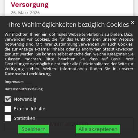
Versorgung
26. März 2026
✕
Ihre Wahlmöglichkeiten bezüglich Cookies
Als der letzte Pfarrer Ende 2019 das barocke
Pfarrhaus im rheinland-pfälzischen
Wir möchten Ihnen ein optimales Webseiten-Erlebnis zu bieten. Dazu
verwenden wir Cookies, die für das Funktionieren unserer Website
Mehren/Vulkaneifel verließ, stand das
notwendig sind. Mit Ihrer Zustimmung verwenden wir auch Cookies,
Gebäude plötzlich leer – und mit ihm eine
die zur Anzeige externer Inhalte oder zu anonymen Statistikzwecken
genutzt werden. Sie können selbst entscheiden, welche Kategorien Sie
über Jahrhunderte gewachsene Verbindung
zulassen möchten. Bitte beachten Sie, dass auf Basis Ihrer
Einstellungen womöglich nicht mehr alle Funktionalitäten der Seite zur
zwischen dem Dorf, den dort lebenden
Verfügung stehen. Weitere Informationen finden Sie in unserer
Menschen ...
Datenschutzerklärung
.
Impressum
Mehr
Datenschutzerklärung
Notwendig
Externe Inhalte
Statistiken
Mehr anzeigen
Speichern
Alle akzeptieren