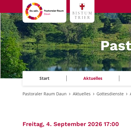
Zum Inhalt springen
Pas
Start
Aktuelles
Pastoraler Raum Daun
Aktuelles
Gottesdienste
:
Freitag, 4. September 2026 17:00