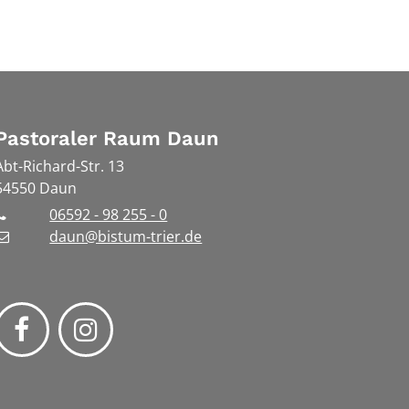
Pastoraler Raum Daun
Abt-Richard-Str. 13
54550
Daun
06592 - 98 255 - 0
daun@bistum-trier.de