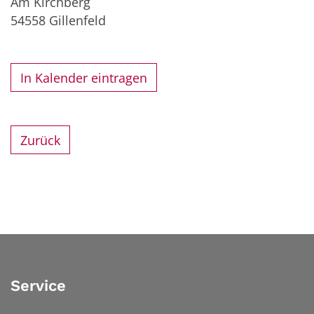
Am Kirchberg
54558
Gillenfeld
In Kalender eintragen
Zurück
Service