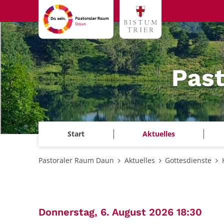
Zum Inhalt springen
Pas
Start
Aktuelles
Pastoraler Raum Daun
Aktuelles
Gottesdienste
:
Donnerstag, 6. August 2026 18:30