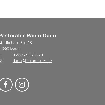
Pastoraler Raum Daun
Abt-Richard-Str. 13
54550
Daun
06592 - 98 255 - 0
daun@bistum-trier.de