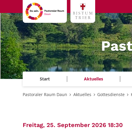
Zum Inhalt springen
Pas
Start
Aktuelles
Pastoraler Raum Daun
Aktuelles
Gottesdienste
:
Freitag, 25. September 2026 18:30