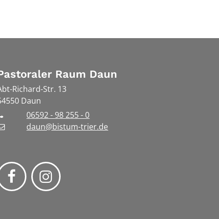
Pastoraler Raum Daun
Abt-Richard-Str. 13
54550
Daun
06592 - 98 255 - 0
daun@bistum-trier.de