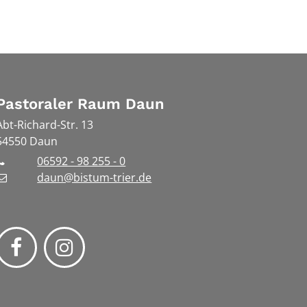
Pastoraler Raum Daun
Abt-Richard-Str. 13
54550
Daun
06592 - 98 255 - 0
daun@bistum-trier.de