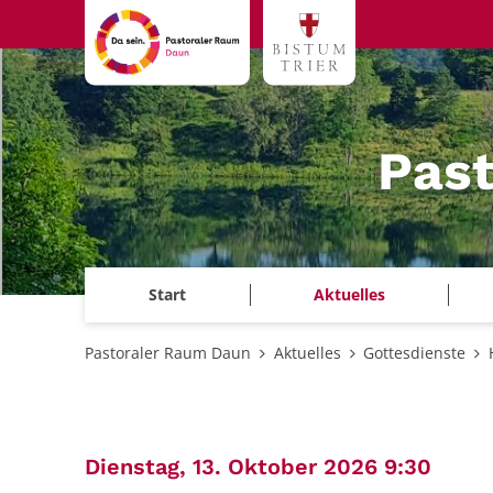
Zum Inhalt springen
Pas
Start
Aktuelles
Pastoraler Raum Daun
Aktuelles
Gottesdienste
:
Dienstag, 13. Oktober 2026 9:30