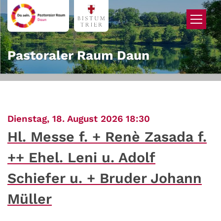
Zum Inhalt springen
Pastoraler Raum Daun
:
Dienstag, 18. August 2026 18:30
Hl. Messe f. + Renè Zasada f.
++ Ehel. Leni u. Adolf
Schiefer u. + Bruder Johann
Müller