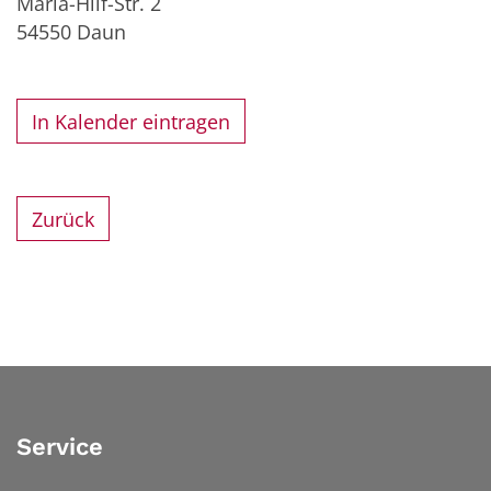
Maria-Hilf-Str. 2
54550
Daun
In Kalender eintragen
Zurück
Service