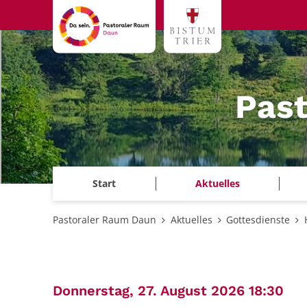
Zum Inhalt springen
Pas
Start
Aktuelles
Pastoraler Raum Daun
Aktuelles
Gottesdienste
:
Donnerstag, 27. August 2026 18:30