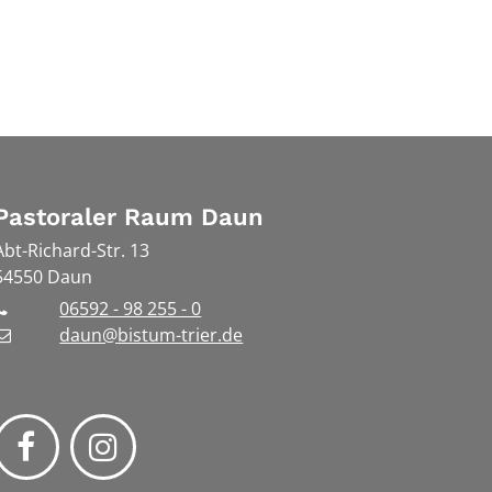
Pastoraler Raum Daun
Abt-Richard-Str. 13
54550
Daun
06592 - 98 255 - 0
daun@bistum-trier.de