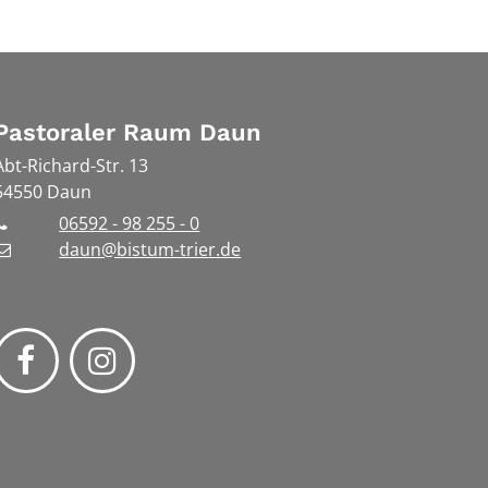
Pastoraler Raum Daun
Abt-Richard-Str. 13
54550
Daun
06592 - 98 255 - 0
daun@bistum-trier.de