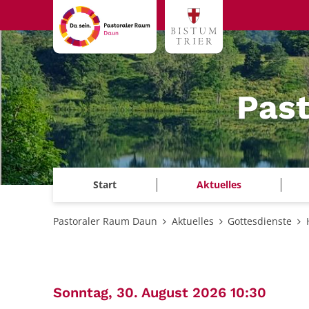
Zum Inhalt springen
Pas
Start
Aktuelles
Pastoraler Raum Daun
Aktuelles
Gottesdienste
:
Sonntag, 30. August 2026 10:30