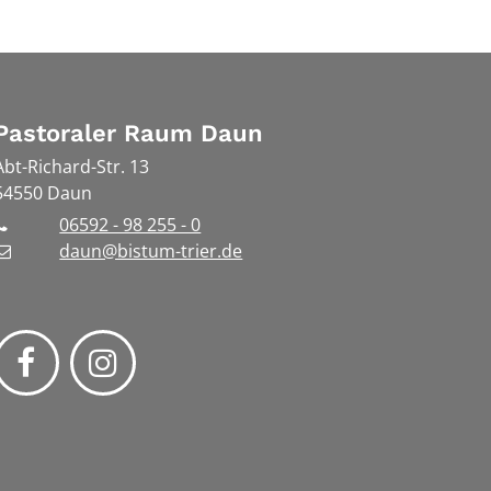
Pastoraler Raum Daun
Abt-Richard-Str. 13
54550
Daun
06592 - 98 255 - 0
daun@bistum-trier.de