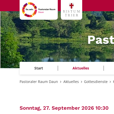
Zum Inhalt springen
Pas
Start
Aktuelles
Pastoraler Raum Daun
Aktuelles
Gottesdienste
:
Sonntag, 27. September 2026 10:30