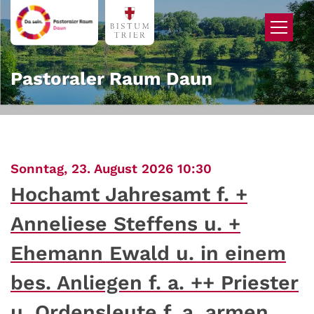
Zum Inhalt springen
Pastoraler Raum Daun
:
Sonntag, 23. August 2026 10:30
Hochamt Jahresamt f. +
Anneliese Steffens u. +
Ehemann Ewald u. in einem
bes. Anliegen f. a. ++ Priester
u. Ordensleute f. a. armen