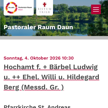
Zum Inhalt springen
Pastoraler Raum Daun
:
Sonntag, 4. Oktober 2026 10:30
Hochamt f. + Bärbel Ludwig
u. ++ Ehel. Willi u. Hildegard
Berg (Messd. Gr. )
Pfarrkirche St. Andreas