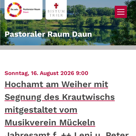
Zum Inhalt springen
Pastoraler Raum Daun
:
Sonntag, 16. August 2026 9:00
Hochamt am Weiher mit
Segnung des Krautwischs
mitgestaltet vom
Musikverein Mückeln
Jahresamt f. ++ Leni u. Peter