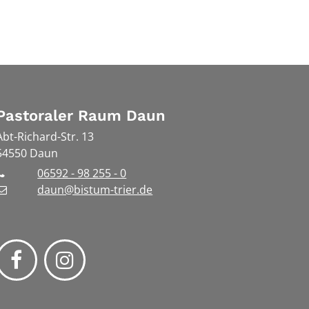
Pastoraler Raum Daun
Abt-Richard-Str. 13
54550
Daun
06592 - 98 255 - 0
daun@bistum-trier.de