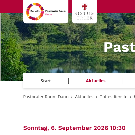
Zum Inhalt springen
Pas
Start
Aktuelles
Pastoraler Raum Daun
Aktuelles
Gottesdienste
:
Sonntag, 6. September 2026 10:30