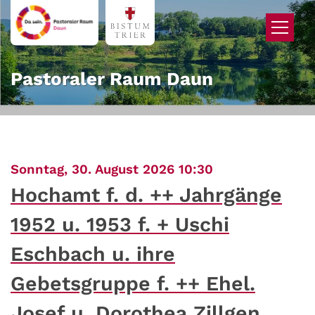
Zum Inhalt springen
Pastoraler Raum Daun
:
Sonntag, 30. August 2026 10:30
Hochamt f. d. ++ Jahrgänge
1952 u. 1953 f. + Uschi
Eschbach u. ihre
Gebetsgruppe f. ++ Ehel.
Josef u. Dorothea Zillgen,