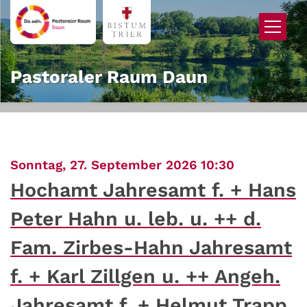
Zum Inhalt springen
Pastoraler Raum Daun
:
Sonntag, 27. September 2026 10:30
Hochamt Jahresamt f. + Hans
Peter Hahn u. leb. u. ++ d.
Fam. Zirbes-Hahn Jahresamt
f. + Karl Zillgen u. ++ Angeh.
Jahresamt f. + Helmut Trapp