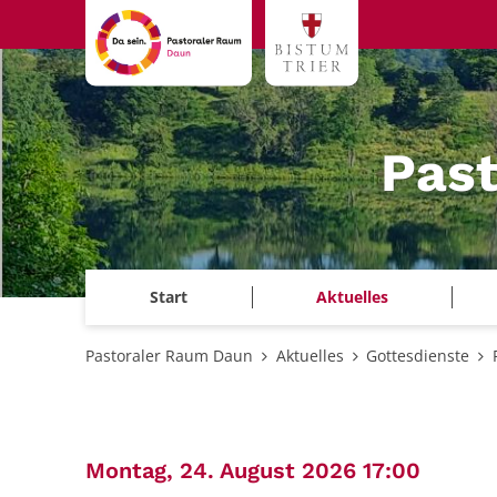
Zum Inhalt springen
Pas
Start
Aktuelles
Pastoraler Raum Daun
Aktuelles
Gottesdienste
:
Montag, 24. August 2026 17:00