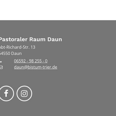
Pastoraler Raum Daun
Abt-Richard-Str. 13
54550
Daun
06592 - 98 255 - 0
daun@bistum-trier.de