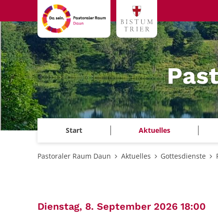
Zum Inhalt springen
Pas
Start
Aktuelles
Pastoraler Raum Daun
Aktuelles
Gottesdienste
:
Dienstag, 8. September 2026 18:00