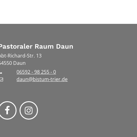
Pastoraler Raum Daun
Abt-Richard-Str. 13
54550
Daun
06592 - 98 255 - 0
daun@bistum-trier.de