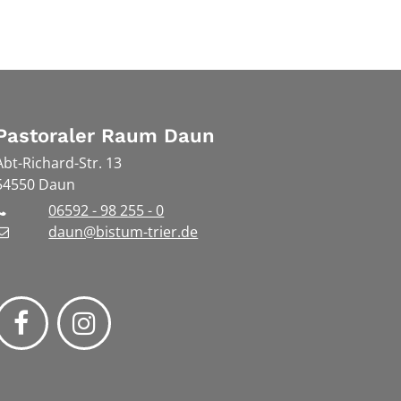
Pastoraler Raum Daun
Abt-Richard-Str. 13
54550
Daun
06592 - 98 255 - 0
daun@bistum-trier.de