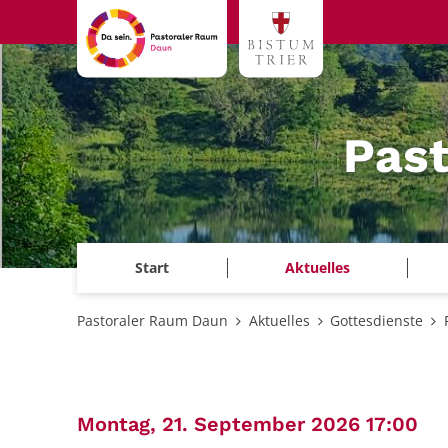
Zum Inhalt springen
Pas
Start
Aktuelles
Pastoraler Raum Daun
Aktuelles
Gottesdienste
:
Montag, 21. September 2026 17:00