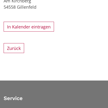
Am Kirchberg
54558
Gillenfeld
In Kalender eintragen
Zurück
Service