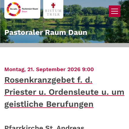
Zum Inhalt springen
Pastoraler Raum Daun
:
Montag, 21. September 2026 9:00
Rosenkranzgebet f. d.
Priester u. Ordensleute u. um
geistliche Berufungen
Pfarrkirche St. Andreas