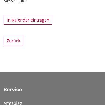
54552
Udler
In Kalender eintragen
Zurück
Service
Amtsblatt