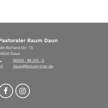
Pastoraler Raum Daun
Abt-Richard-Str. 13
54550
Daun
06592 - 98 255 - 0
daun@bistum-trier.de