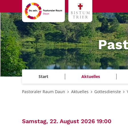
Zum Inhalt springen
Pas
Start
Aktuelles
Pastoraler Raum Daun
Aktuelles
Gottesdienste
:
Samstag, 22. August 2026 19:00