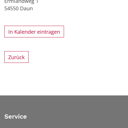
Ermlandweg 1
54550
Daun
In Kalender eintragen
Zurück
Service