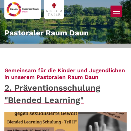
Zum Inhalt springen
Pastoraler Raum Daun
Gemeinsam für die Kinder und Jugendlichen
:
in unserem Pastoralen Raum Daun
2. Präventionsschulung
"Blended Learning"