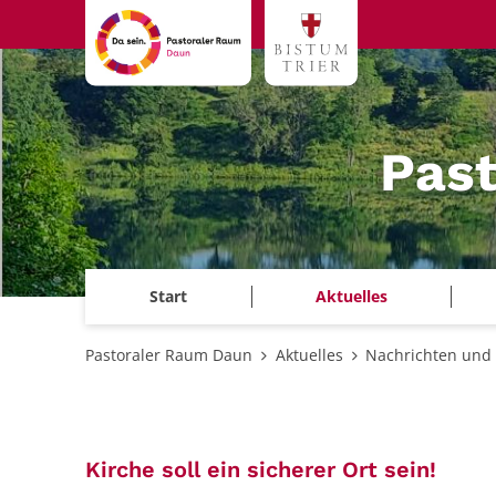
Zum Inhalt springen
Pas
Start
Aktuelles
Pastoraler Raum Daun
Aktuelles
Nachrichten und 
:
Kirche soll ein sicherer Ort sein!