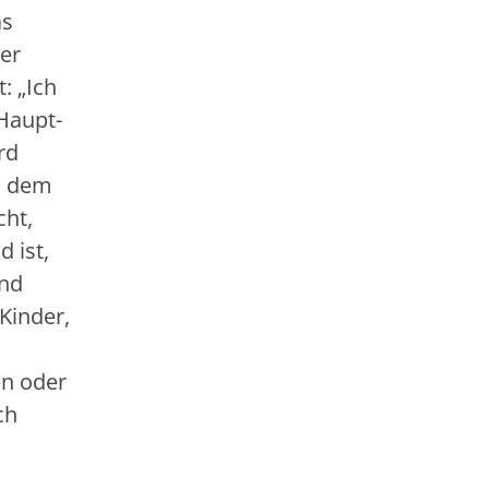
as
der
: „Ich
 Haupt-
rd
s dem
cht,
 ist,
und
Kinder,
en oder
ch