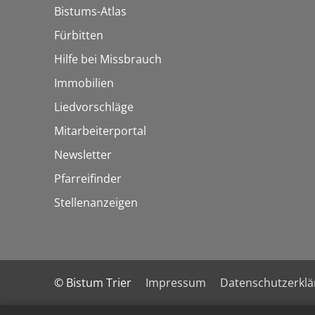
Bistums-Atlas
Fürbitten
Hilfe bei Missbrauch
Immobilien
Liedvorschläge
Mitarbeiterportal
Newsletter
Pfarreifinder
Stellenanzeigen
© Bistum Trier
Impressum
Datenschutzerkl