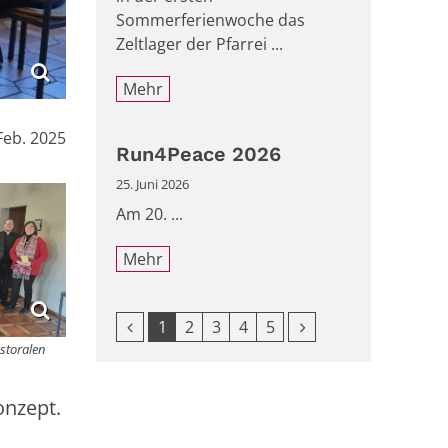
Sommerferienwoche das
Zeltlager der Pfarrei ...
Mehr
Feb. 2025
Run4Peace 2026
25. Juni 2026
Am 20. ...
Mehr
Vorherige Seite
Nächste Seite
1
2
3
4
5
storalen
onzept.