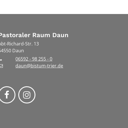
Pastoraler Raum Daun
Abt-Richard-Str. 13
54550
Daun
06592 - 98 255 - 0
daun@bistum-trier.de