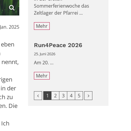
Sommerferienwoche das
Zeltlager der Pfarrei ...
Mehr
:
 Jan. 2025
s eben
Run4Peace 2026
h
25. Juni 2026
 nennt,
Am 20. ...
Mehr
rigen
in der
Vorherige Seite
Nächste Seite
1
2
3
4
5
ch zu
en. Die
 Ich