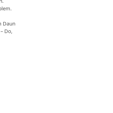
n.
blem.
im Daun
 – Do,