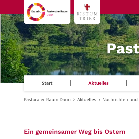
Zum Inhalt springen
Pas
Start
Aktuelles
Pastoraler Raum Daun
Aktuelles
Nachrichten und 
:
Ein gemeinsamer Weg bis Ostern